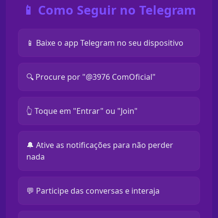
📱 Como Seguir no Telegram
📱 Baixe o app Telegram no seu dispositivo
🔍 Procure por "@3976 ComOficial"
👆 Toque em "Entrar" ou "Join"
🔔 Ative as notificações para não perder
nada
💬 Participe das conversas e interaja