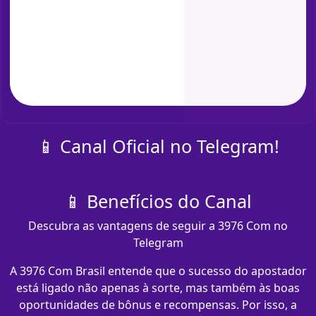
📱 Canal Oficial no Telegram!
📱 Benefícios do Canal
Descubra as vantagens de seguir a 3976 Com no
Telegram
A 3976 Com Brasil entende que o sucesso do apostador
está ligado não apenas à sorte, mas também às boas
oportunidades de bônus e recompensas. Por isso, a