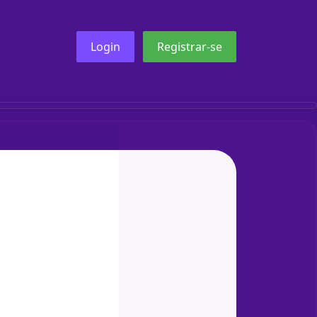
Login
Registrar-se