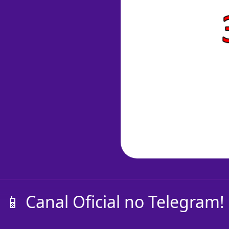
📱 Canal Oficial no Telegram!