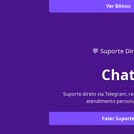
Ver Bônus
💬 Suporte Di
Cha
Suporte direto via Telegram, r
atendimento persona
Falar Suport