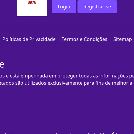
Login
Registrar-se
Políticas de Privacidade
Termos e Condições
Sitemap
de
rios e está empenhada em proteger todas as informações p
tados são utilizados exclusivamente para fins de melhoria