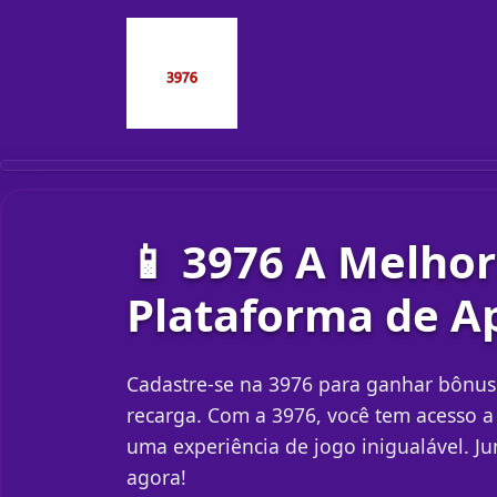
📱 3976 A Melhor
Plataforma de A
Cadastre-se na 3976 para ganhar bônus
recarga. Com a 3976, você tem acesso a
uma experiência de jogo inigualável. J
agora!