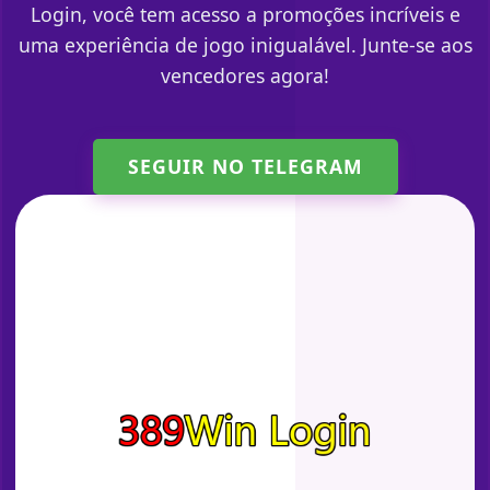
Login, você tem acesso a promoções incríveis e
uma experiência de jogo inigualável. Junte-se aos
vencedores agora!
SEGUIR NO TELEGRAM