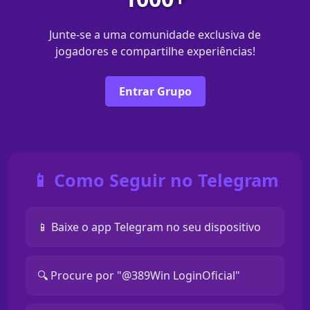
Junte-se a uma comunidade exclusiva de
jogadores e compartilhe experiências!
Entrar Grupo
📱 Como Seguir no Telegram
📱 Baixe o app Telegram no seu dispositivo
🔍 Procure por "@389Win LoginOficial"