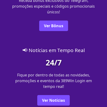
Receba bônus exclusivos do Telegram,
promoções especiais e códigos promocionais
únicos!
Ver Bônus
📢 Notícias em Tempo Real
24/7
Fique por dentro de todas as novidades,
promoções e eventos da 389Win Login em
tempo real!
Ver Notícias