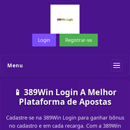
Login
Registrar-se
Menu
📱 389Win Login A Melhor
Plataforma de Apostas
Cadastre-se na 389Win Login para ganhar bônus
no cadastro e em cada recarga. Com a 389Win