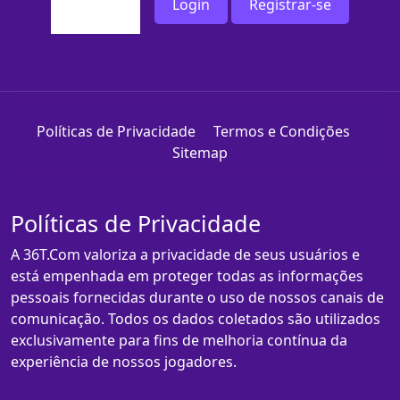
Login
Registrar-se
Políticas de Privacidade
Termos e Condições
Sitemap
Políticas de Privacidade
A 36T.Com valoriza a privacidade de seus usuários e
está empenhada em proteger todas as informações
pessoais fornecidas durante o uso de nossos canais de
comunicação. Todos os dados coletados são utilizados
exclusivamente para fins de melhoria contínua da
experiência de nossos jogadores.