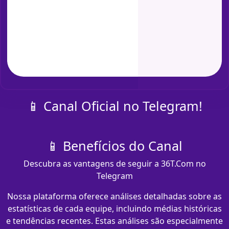
📱 Canal Oficial no Telegram!
📱 Benefícios do Canal
Descubra as vantagens de seguir a 36T.Com no
Telegram
Nossa plataforma oferece análises detalhadas sobre as
estatísticas de cada equipe, incluindo médias históricas
e tendências recentes. Estas análises são especialmente