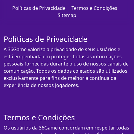
Políticas de Privacidade
Termos e Condições
Sitemap
Políticas de Privacidade
A 36Game valoriza a privacidade de seus usuários e
está empenhada em proteger todas as informações
pessoais fornecidas durante o uso de nossos canais de
comunicação. Todos os dados coletados são utilizados
exclusivamente para fins de melhoria contínua da
experiência de nossos jogadores.
Termos e Condições
Os usuários da 36Game concordam em respeitar todas