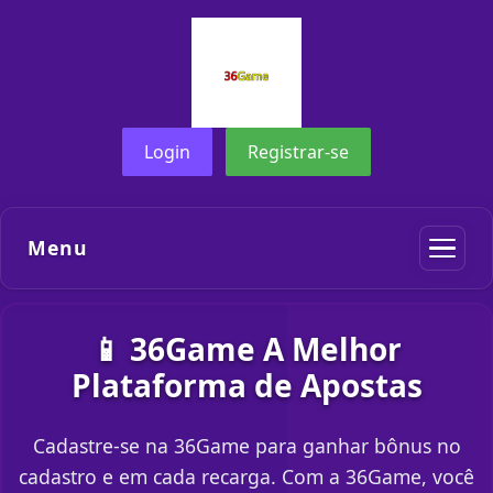
Login
Registrar-se
Menu
📱 36Game A Melhor
Plataforma de Apostas
Cadastre-se na 36Game para ganhar bônus no
cadastro e em cada recarga. Com a 36Game, você