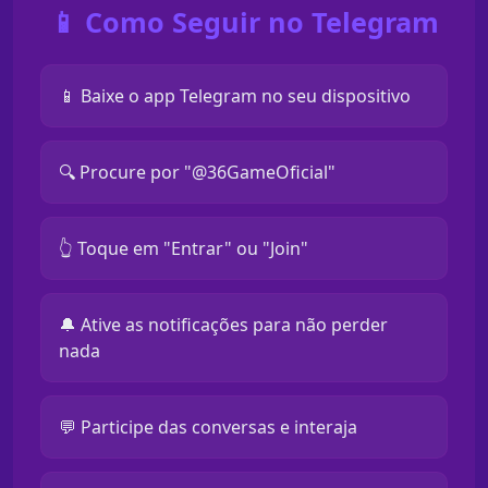
📱 Como Seguir no Telegram
📱 Baixe o app Telegram no seu dispositivo
🔍 Procure por "@36GameOficial"
👆 Toque em "Entrar" ou "Join"
🔔 Ative as notificações para não perder
nada
💬 Participe das conversas e interaja