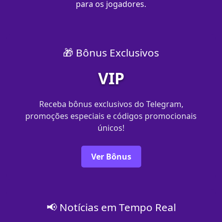
para os jogadores.
🎁 Bônus Exclusivos
VIP
Receba bônus exclusivos do Telegram,
promoções especiais e códigos promocionais
únicos!
Ver Bônus
📢 Notícias em Tempo Real