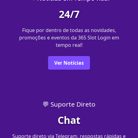
24/7
Fique por dentro de todas as novidades,
promoções e eventos da 365 Slot Login em
tempo real!
Ver Notícias
💬 Suporte Direto
Chat
Suporte direto via Telegram, respostas rápidas e