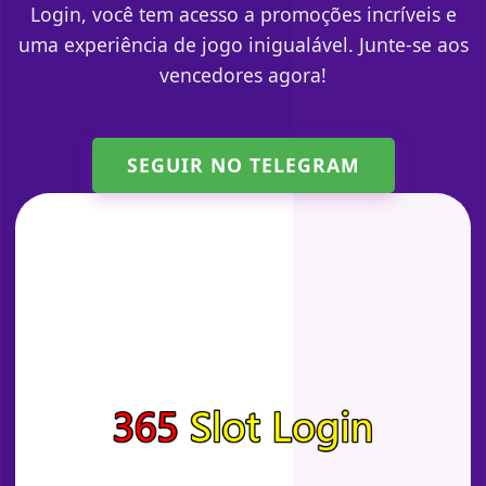
Login, você tem acesso a promoções incríveis e
uma experiência de jogo inigualável. Junte-se aos
vencedores agora!
SEGUIR NO TELEGRAM