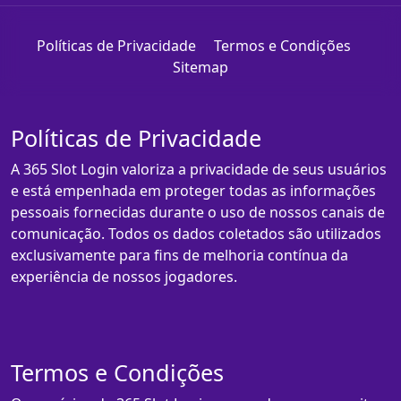
Políticas de Privacidade
Termos e Condições
Sitemap
Políticas de Privacidade
A 365 Slot Login valoriza a privacidade de seus usuários
e está empenhada em proteger todas as informações
pessoais fornecidas durante o uso de nossos canais de
comunicação. Todos os dados coletados são utilizados
exclusivamente para fins de melhoria contínua da
experiência de nossos jogadores.
Termos e Condições