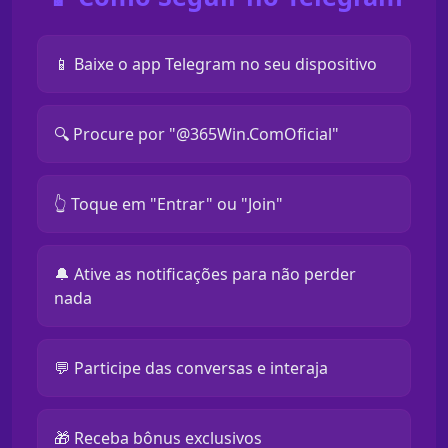
📱 Baixe o app Telegram no seu dispositivo
🔍 Procure por "@365Win.ComOficial"
👆 Toque em "Entrar" ou "Join"
🔔 Ative as notificações para não perder
nada
💬 Participe das conversas e interaja
🎁 Receba bônus exclusivos