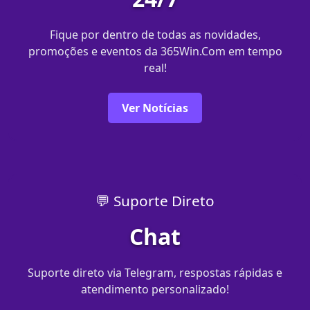
Fique por dentro de todas as novidades,
promoções e eventos da 365Win.Com em tempo
real!
Ver Notícias
💬 Suporte Direto
Chat
Suporte direto via Telegram, respostas rápidas e
atendimento personalizado!