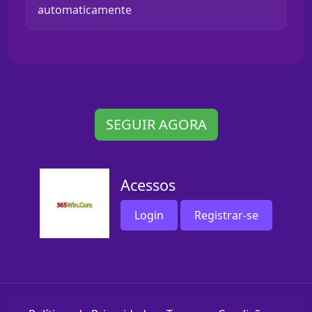
automaticamente
SEGUIR AGORA
Acessos
Login
Registrar-se