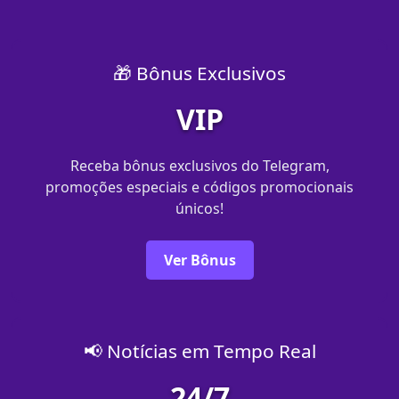
🎁 Bônus Exclusivos
VIP
Receba bônus exclusivos do Telegram,
promoções especiais e códigos promocionais
únicos!
Ver Bônus
📢 Notícias em Tempo Real
24/7