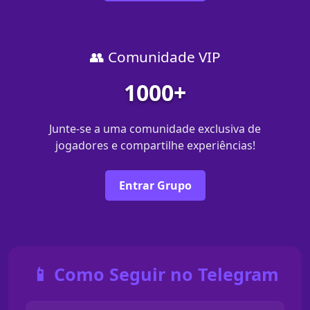
👥 Comunidade VIP
1000+
Junte-se a uma comunidade exclusiva de
jogadores e compartilhe experiências!
Entrar Grupo
📱 Como Seguir no Telegram