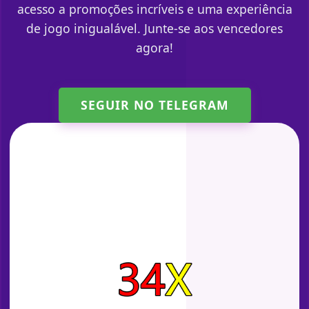
acesso a promoções incríveis e uma experiência
de jogo inigualável. Junte-se aos vencedores
agora!
SEGUIR NO TELEGRAM