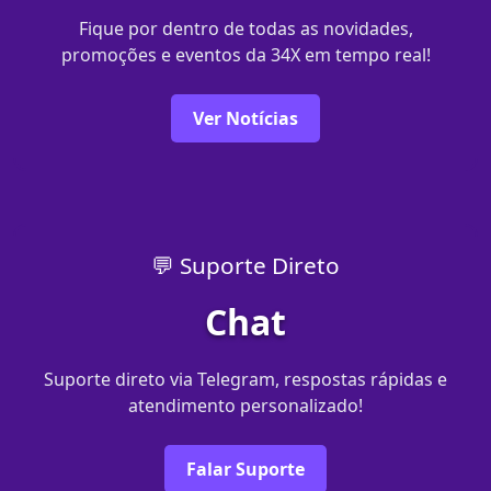
Fique por dentro de todas as novidades,
promoções e eventos da 34X em tempo real!
Ver Notícias
💬 Suporte Direto
Chat
Suporte direto via Telegram, respostas rápidas e
atendimento personalizado!
Falar Suporte