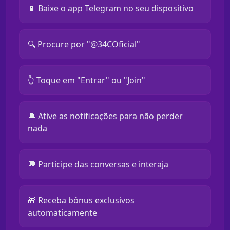
📱 Baixe o app Telegram no seu dispositivo
🔍 Procure por "@34COficial"
👆 Toque em "Entrar" ou "Join"
🔔 Ative as notificações para não perder
nada
💬 Participe das conversas e interaja
🎁 Receba bônus exclusivos
automaticamente