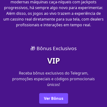
modernas máquinas caça-níqueis com jackpots
progressivos, há sempre algo novo para experimentar.
Além disso, os jogos ao vivo trazem a experiência de
um cassino real diretamente para sua tela, com dealers
profissionais e interações em tempo real.
🎁 Bônus Exclusivos
VIP
Receba bônus exclusivos do Telegram,
promoções especiais e códigos promocionais
únicos!
Ver Bônus