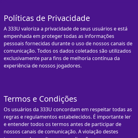
Políticas de Privacidade
A 333U valoriza a privacidade de seus usuários e está
empenhada em proteger todas as informações
pessoais fornecidas durante o uso de nossos canais de
comunicação. Todos os dados coletados são utilizados
exclusivamente para fins de melhoria contínua da
experiência de nossos jogadores.
Termos e Condições
Os usuários da 333U concordam em respeitar todas as
regras e regulamentos estabelecidos. É importante ler
e entender todos os termos antes de participar de
nossos canais de comunicação. A violação destes