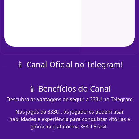
📱 Canal Oficial no Telegram!
📱 Benefícios do Canal
Descubra as vantagens de seguir a 333U no Telegram
Nos jogos da 333U , os jogadores podem usar
habilidades e experiência para conquistar vitórias e
glória na plataforma 333U Brasil .