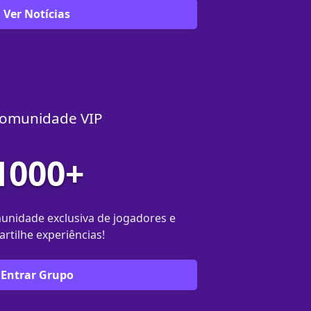
Ver Notícias
Comunidade VIP
1000+
unidade exclusiva de jogadores e
rtilhe experiências!
Entrar Grupo