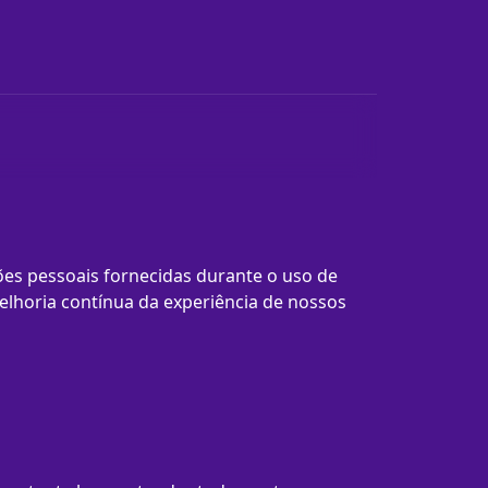
es pessoais fornecidas durante o uso de
elhoria contínua da experiência de nossos