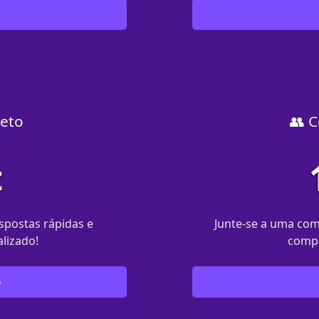
reto
👥 
t
espostas rápidas e
Junte-se a uma com
lizado!
compa
e