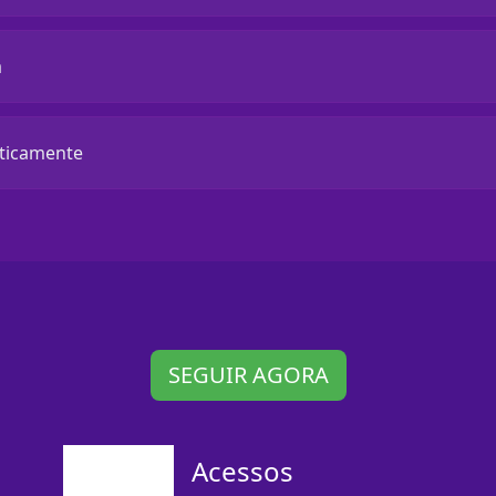
a
aticamente
SEGUIR AGORA
Acessos