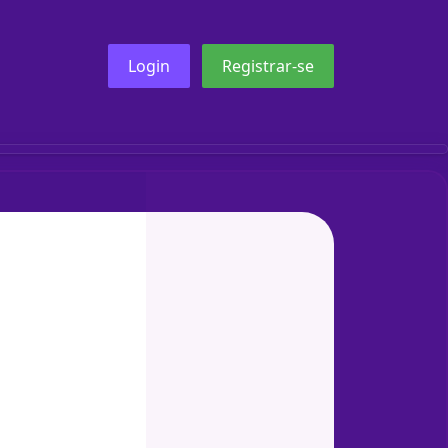
Login
Registrar-se