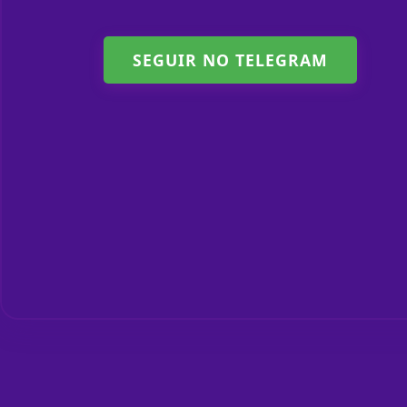
SEGUIR NO TELEGRAM