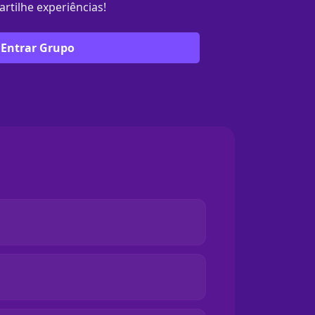
rtilhe experiências!
Entrar Grupo