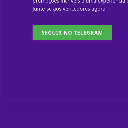
promoções incríveis e uma experiência d
Junte-se aos vencedores agora!
SEGUIR NO TELEGRAM