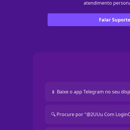
atendimento persona
Falar Suport
📱 Baixe o app Telegram no seu disp
🔍 Procure por "@2UUu Com LoginOf