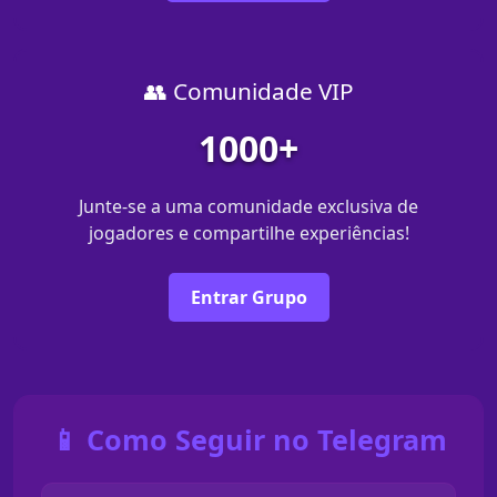
👥 Comunidade VIP
1000+
Junte-se a uma comunidade exclusiva de
jogadores e compartilhe experiências!
Entrar Grupo
📱 Como Seguir no Telegram