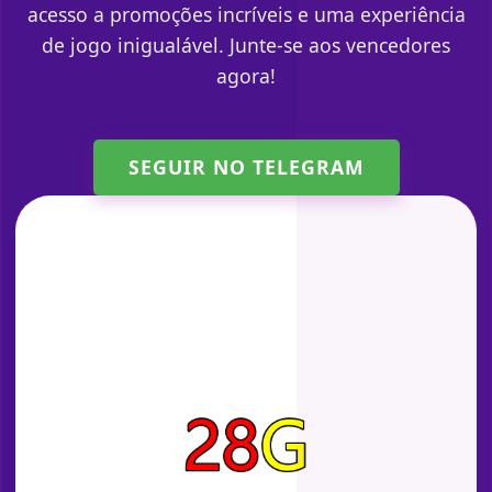
acesso a promoções incríveis e uma experiência
de jogo inigualável. Junte-se aos vencedores
agora!
SEGUIR NO TELEGRAM