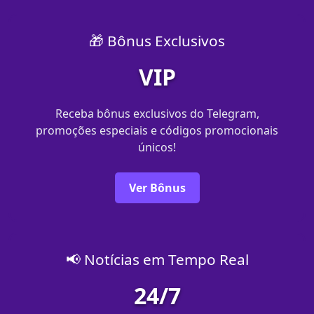
🎁 Bônus Exclusivos
VIP
Receba bônus exclusivos do Telegram,
promoções especiais e códigos promocionais
únicos!
Ver Bônus
📢 Notícias em Tempo Real
24/7