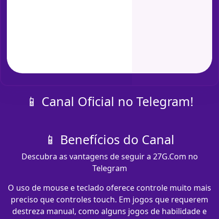
📱 Canal Oficial no Telegram!
📱 Benefícios do Canal
Descubra as vantagens de seguir a 27G.Com no
Telegram
O uso de mouse e teclado oferece controle muito mais
preciso que controles touch. Em jogos que requerem
destreza manual, como alguns jogos de habilidade e