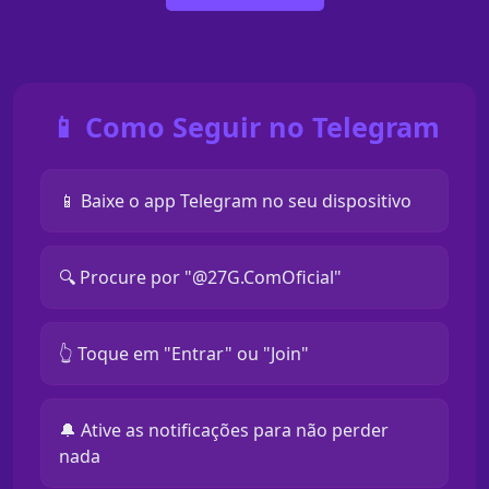
📱 Como Seguir no Telegram
📱 Baixe o app Telegram no seu dispositivo
🔍 Procure por "@27G.ComOficial"
👆 Toque em "Entrar" ou "Join"
🔔 Ative as notificações para não perder
nada