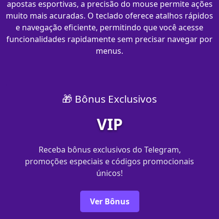
apostas esportivas, a precisão do mouse permite ações
muito mais acuradas. O teclado oferece atalhos rápidos
e navegação eficiente, permitindo que você acesse
funcionalidades rapidamente sem precisar navegar por
menus.
🎁 Bônus Exclusivos
VIP
Receba bônus exclusivos do Telegram,
promoções especiais e códigos promocionais
únicos!
Ver Bônus