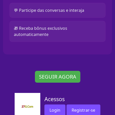
💬 Participe das conversas e interaja
🎁 Receba bônus exclusivos
automaticamente
SEGUIR AGORA
Acessos
Login
Registrar-se