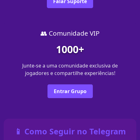
Falar Suporte
👥 Comunidade VIP
1000+
Junte-se a uma comunidade exclusiva de
jogadores e compartilhe experiências!
Entrar Grupo
📱 Como Seguir no Telegram