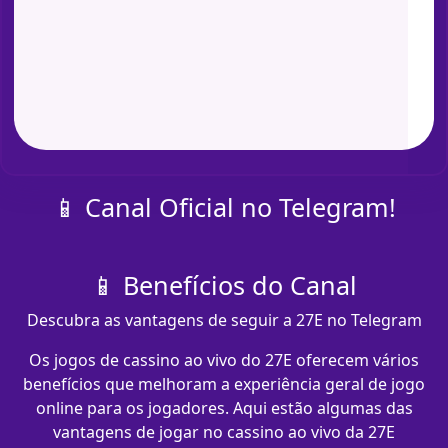
📱 Canal Oficial no Telegram!
📱 Benefícios do Canal
Descubra as vantagens de seguir a 27E no Telegram
Os jogos de cassino ao vivo do 27E oferecem vários
benefícios que melhoram a experiência geral de jogo
online para os jogadores. Aqui estão algumas das
vantagens de jogar no cassino ao vivo da 27E