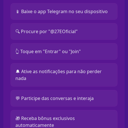
📱 Baixe o app Telegram no seu dispositivo
🔍 Procure por "@27EOficial"
👆 Toque em "Entrar" ou "Join"
🔔 Ative as notificações para não perder
nada
💬 Participe das conversas e interaja
🎁 Receba bônus exclusivos
automaticamente