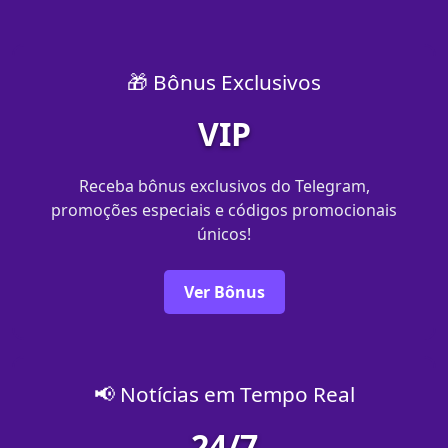
🎁 Bônus Exclusivos
VIP
Receba bônus exclusivos do Telegram,
promoções especiais e códigos promocionais
únicos!
Ver Bônus
📢 Notícias em Tempo Real
24/7