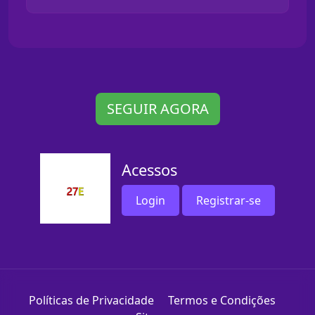
SEGUIR AGORA
Acessos
Login
Registrar-se
Políticas de Privacidade
Termos e Condições