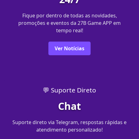
Fique por dentro de todas as novidades,
promoções e eventos da 27B Game APP em
tempo real!
Ver Notícias
💬 Suporte Direto
Chat
Suporte direto via Telegram, respostas rápidas e
atendimento personalizado!