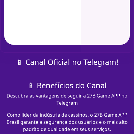
📱 Canal Oficial no Telegram!
📱 Benefícios do Canal
Descubra as vantagens de seguir a 27B Game APP no
Telegram
Como líder da indústria de cassinos, o 27B Game APP
Brasil garante a segurança dos usuários e o mais alto
padrão de qualidade em seus serviços.