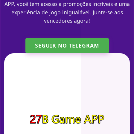
APP, você tem acesso a promoções incríveis e uma
experiência de jogo inigualável. Junte-se aos
vencedores agora!
SEGUIR NO TELEGRAM