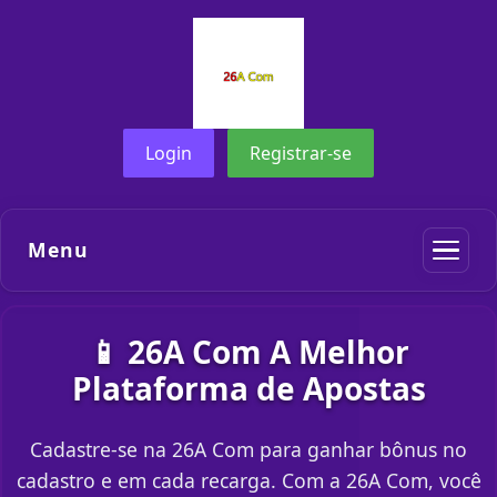
Login
Registrar-se
Menu
📱 26A Com A Melhor
Plataforma de Apostas
Cadastre-se na 26A Com para ganhar bônus no
cadastro e em cada recarga. Com a 26A Com, você