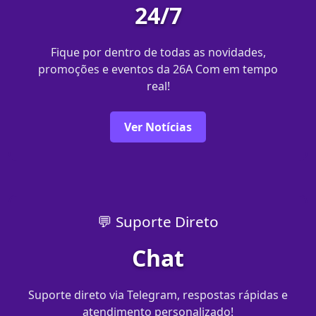
24/7
Fique por dentro de todas as novidades,
promoções e eventos da 26A Com em tempo
real!
Ver Notícias
💬 Suporte Direto
Chat
Suporte direto via Telegram, respostas rápidas e
atendimento personalizado!