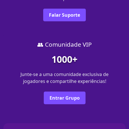
Falar Suporte
👥 Comunidade VIP
1000+
Junte-se a uma comunidade exclusiva de
jogadores e compartilhe experiências!
Entrar Grupo