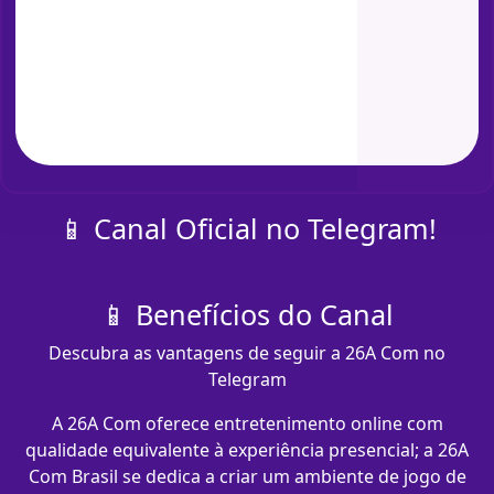
📱 Canal Oficial no Telegram!
📱 Benefícios do Canal
Descubra as vantagens de seguir a 26A Com no
Telegram
A 26A Com oferece entretenimento online com
qualidade equivalente à experiência presencial; a 26A
Com Brasil se dedica a criar um ambiente de jogo de