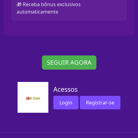
🎁 Receba bônus exclusivos
automaticamente
SEGUIR AGORA
Acessos
Login
Registrar-se