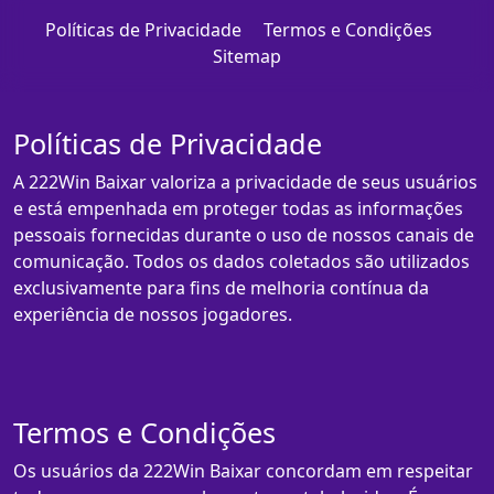
Políticas de Privacidade
Termos e Condições
Sitemap
Políticas de Privacidade
A 222Win Baixar valoriza a privacidade de seus usuários
e está empenhada em proteger todas as informações
pessoais fornecidas durante o uso de nossos canais de
comunicação. Todos os dados coletados são utilizados
exclusivamente para fins de melhoria contínua da
experiência de nossos jogadores.
Termos e Condições
Os usuários da 222Win Baixar concordam em respeitar