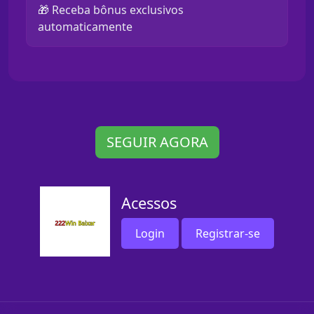
🎁 Receba bônus exclusivos
automaticamente
SEGUIR AGORA
Acessos
Login
Registrar-se