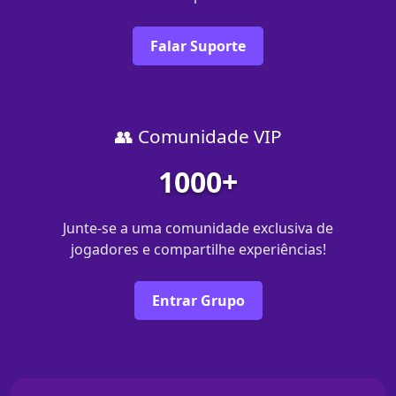
Falar Suporte
👥 Comunidade VIP
1000+
Junte-se a uma comunidade exclusiva de
jogadores e compartilhe experiências!
Entrar Grupo