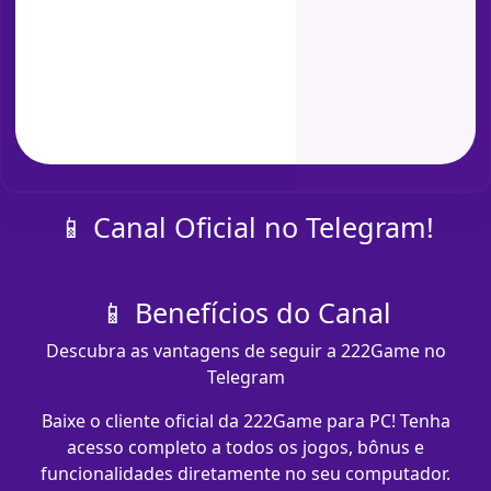
📱 Canal Oficial no Telegram!
📱 Benefícios do Canal
Descubra as vantagens de seguir a 222Game no
Telegram
Baixe o cliente oficial da 222Game para PC! Tenha
acesso completo a todos os jogos, bônus e
funcionalidades diretamente no seu computador.