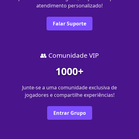
atendimento personalizado!
Falar Suporte
👥 Comunidade VIP
1000+
Junte-se a uma comunidade exclusiva de
jogadores e compartilhe experiências!
Entrar Grupo