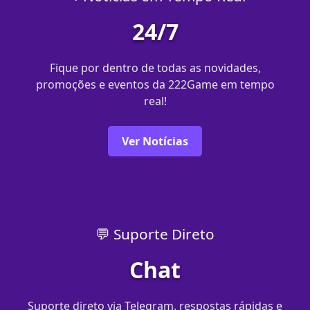
24/7
Fique por dentro de todas as novidades,
promoções e eventos da 222Game em tempo
real!
Ver Notícias
💬 Suporte Direto
Chat
Suporte direto via Telegram, respostas rápidas e