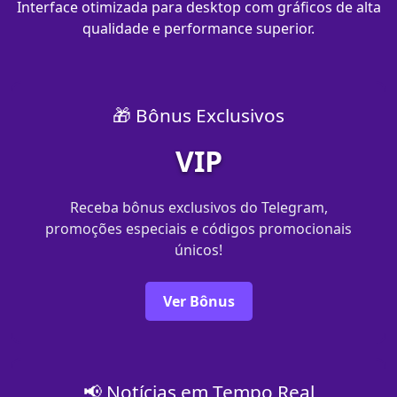
Interface otimizada para desktop com gráficos de alta
qualidade e performance superior.
🎁 Bônus Exclusivos
VIP
Receba bônus exclusivos do Telegram,
promoções especiais e códigos promocionais
únicos!
Ver Bônus
📢 Notícias em Tempo Real