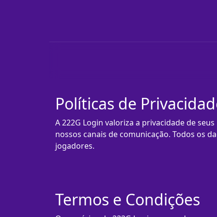
Políticas de Privacida
A 222G Login valoriza a privacidade de seu
nossos canais de comunicação. Todos os dad
jogadores.
Termos e Condições