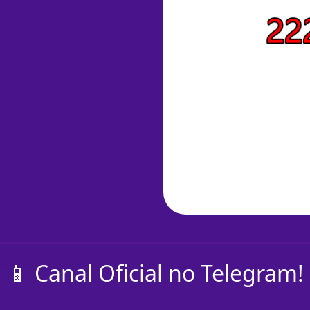
📱 Canal Oficial no Telegram!