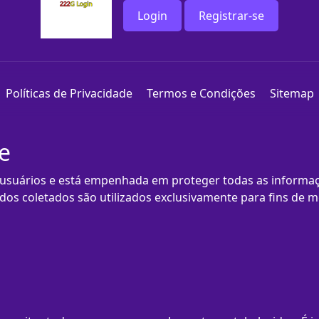
Login
Registrar-se
Políticas de Privacidade
Termos e Condições
Sitemap
de
s usuários e está empenhada em proteger todas as informa
os coletados são utilizados exclusivamente para fins de m