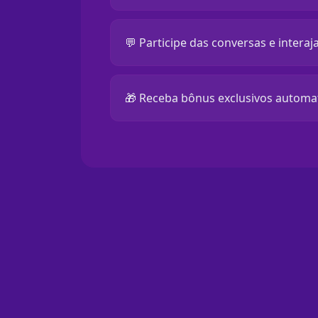
💬 Participe das conversas e interaj
🎁 Receba bônus exclusivos autom