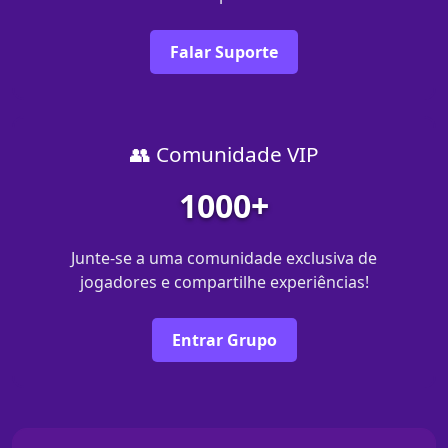
Falar Suporte
👥 Comunidade VIP
1000+
Junte-se a uma comunidade exclusiva de
jogadores e compartilhe experiências!
Entrar Grupo