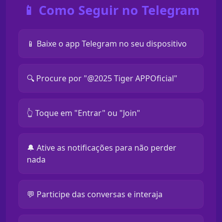
📱 Como Seguir no Telegram
📱 Baixe o app Telegram no seu dispositivo
🔍 Procure por "@2025 Tiger APPOficial"
👆 Toque em "Entrar" ou "Join"
🔔 Ative as notificações para não perder
nada
💬 Participe das conversas e interaja