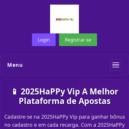
Login
Registrar-se
Menu
📱 2025HaPPy Vip A Melhor
Plataforma de Apostas
Cadastre-se na 2025HaPPy Vip para ganhar bônus
no cadastro e em cada recarga. Com a 2025HaPPy