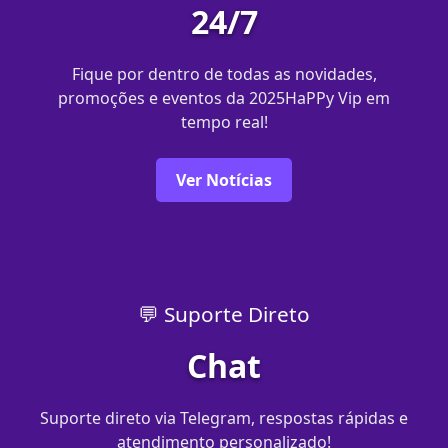
24/7
Fique por dentro de todas as novidades,
promoções e eventos da 2025HaPPy Vip em
tempo real!
Ver Notícias
💬 Suporte Direto
Chat
Suporte direto via Telegram, respostas rápidas e
atendimento personalizado!