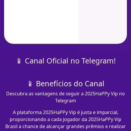
📱 Canal Oficial no Telegram!
📱 Benefícios do Canal
Descubra as vantagens de seguir a 2025HaPPy Vip no
Telegram
A plataforma 2025HaPPy Vip é justa e imparcial,
proporcionando a cada jogador da 2025HaPPy Vip
Brasil a chance de alcançar grandes prêmios e realizar