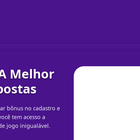
 A Melhor
postas
ar bônus no cadastro e
você tem acesso a
e jogo inigualável.