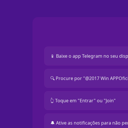
📱 Baixe o app Telegram no seu disp
🔍 Procure por "@2017 Win APPOfici
👆 Toque em "Entrar" ou "Join"
🔔 Ative as notificações para não p