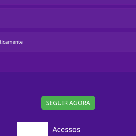
a
aticamente
SEGUIR AGORA
Acessos