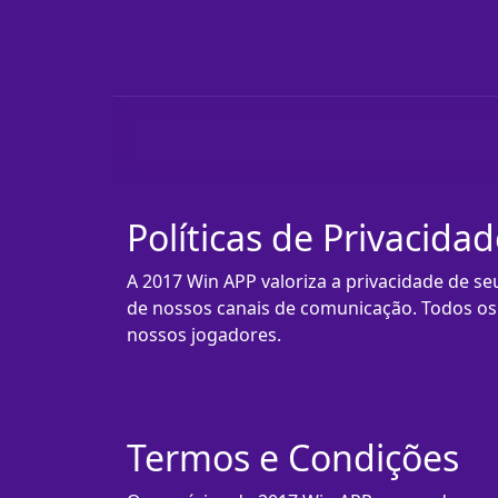
Políticas de Privacida
A 2017 Win APP valoriza a privacidade de s
de nossos canais de comunicação. Todos os 
nossos jogadores.
Termos e Condições