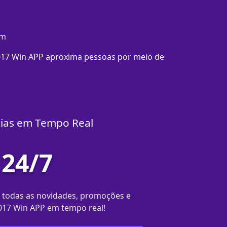
am
2017 Win APP aproxima pessoas por meio de
cias em Tempo Real
24/7
e todas as novidades, promoções e
017 Win APP em tempo real!