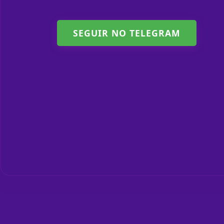
SEGUIR NO TELEGRAM