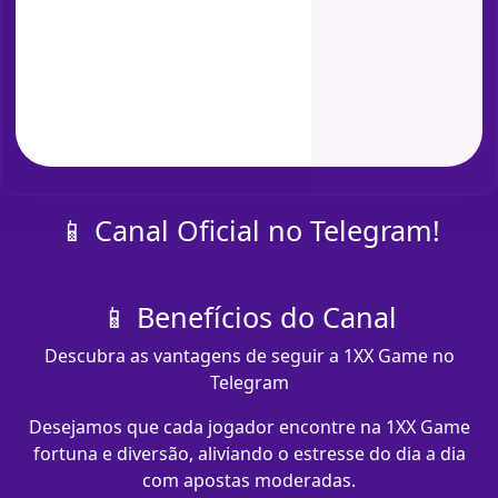
📱 Canal Oficial no Telegram!
📱 Benefícios do Canal
Descubra as vantagens de seguir a 1XX Game no
Telegram
Desejamos que cada jogador encontre na 1XX Game
fortuna e diversão, aliviando o estresse do dia a dia
com apostas moderadas.