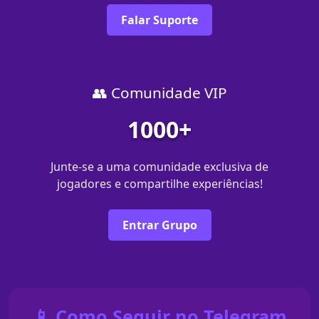
Falar Suporte
👥 Comunidade VIP
1000+
Junte-se a uma comunidade exclusiva de
jogadores e compartilhe experiências!
Entrar Grupo
📱 Como Seguir no Telegram