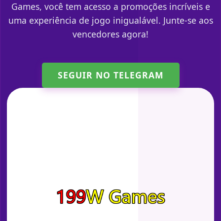
Games, você tem acesso a promoções incríveis e
uma experiência de jogo inigualável. Junte-se aos
vencedores agora!
SEGUIR NO TELEGRAM