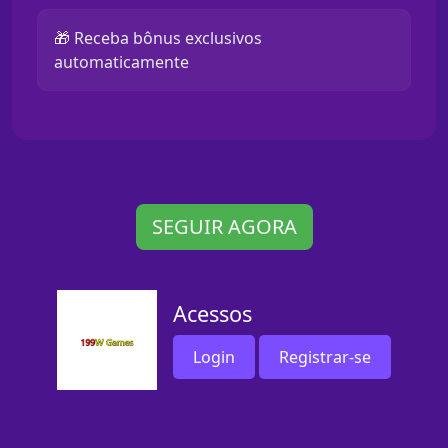
🎁 Receba bônus exclusivos
automaticamente
SEGUIR AGORA
Acessos
Login
Registrar-se