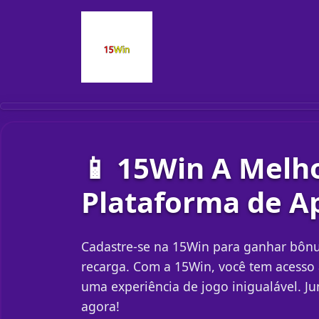
📱 15Win A Melh
Plataforma de A
Cadastre-se na 15Win para ganhar bônu
recarga. Com a 15Win, você tem acesso 
uma experiência de jogo inigualável. J
agora!