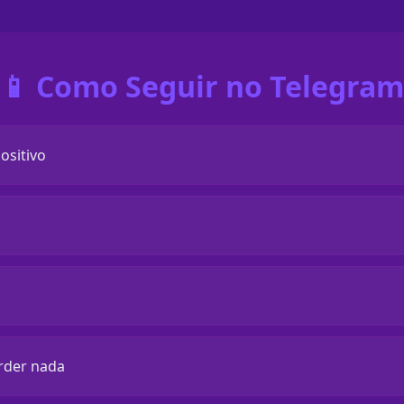
📱 Como Seguir no Telegram
ositivo
erder nada