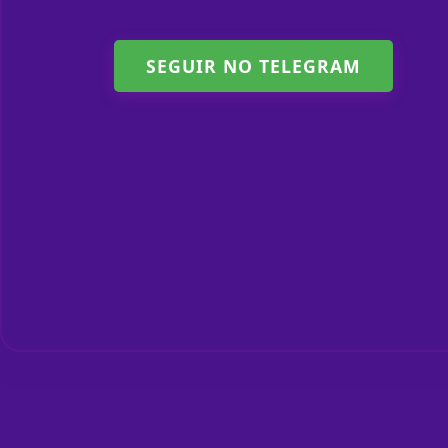
SEGUIR NO TELEGRAM