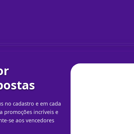
or
postas
s no cadastro e em cada
a promoções incríveis e
unte-se aos vencedores