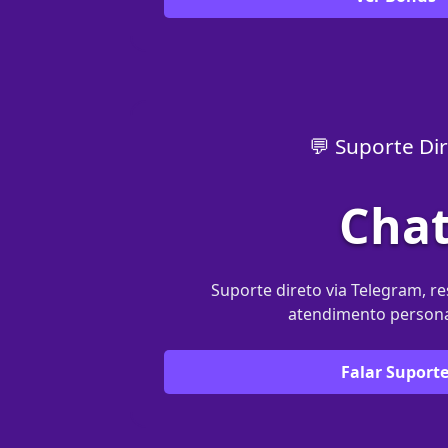
💬 Suporte Di
Cha
Suporte direto via Telegram, r
atendimento persona
Falar Suport