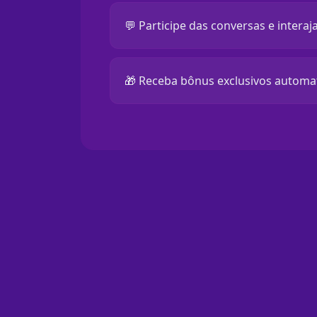
💬 Participe das conversas e interaj
🎁 Receba bônus exclusivos autom