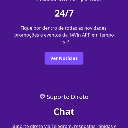
24/7
Fique por dentro de todas as novidades,
promoções e eventos da 14Vin APP em tempo
real!
Ver Notícias
💬 Suporte Direto
Chat
Suporte direto via Telegram, respostas rápidas e