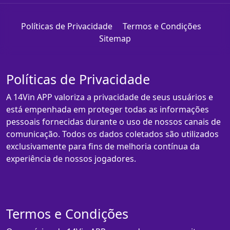
Políticas de Privacidade
Termos e Condições
Sitemap
Políticas de Privacidade
A 14Vin APP valoriza a privacidade de seus usuários e
está empenhada em proteger todas as informações
pessoais fornecidas durante o uso de nossos canais de
comunicação. Todos os dados coletados são utilizados
exclusivamente para fins de melhoria contínua da
experiência de nossos jogadores.
Termos e Condições