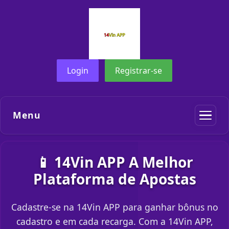
Login
Registrar-se
Menu
📱 14Vin APP A Melhor
Plataforma de Apostas
Cadastre-se na 14Vin APP para ganhar bônus no
cadastro e em cada recarga. Com a 14Vin APP,