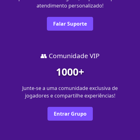
atendimento personalizado!
Falar Suporte
👥 Comunidade VIP
1000+
Junte-se a uma comunidade exclusiva de
jogadores e compartilhe experiências!
Entrar Grupo