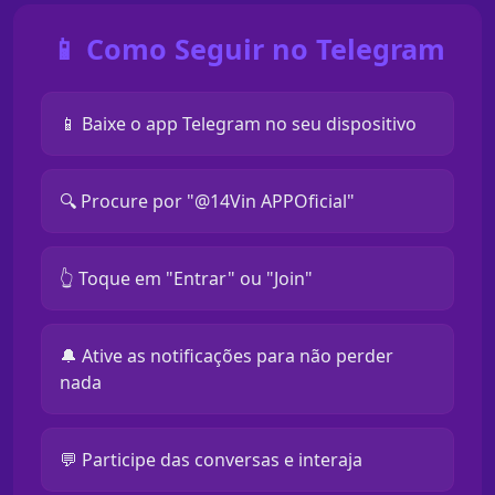
📱 Como Seguir no Telegram
📱 Baixe o app Telegram no seu dispositivo
🔍 Procure por "@14Vin APPOficial"
👆 Toque em "Entrar" ou "Join"
🔔 Ative as notificações para não perder
nada
💬 Participe das conversas e interaja