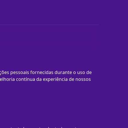
ções pessoais fornecidas durante o uso de
elhoria contínua da experiência de nossos