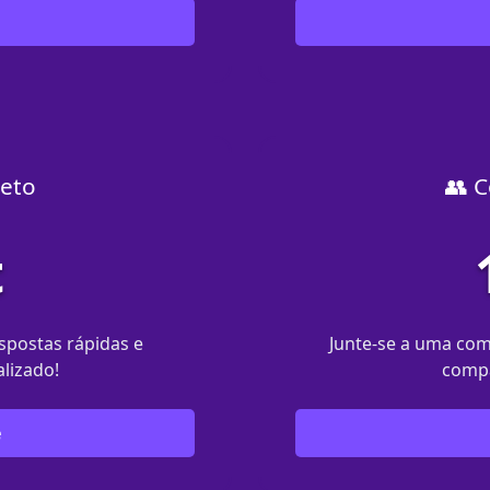
reto
👥 
t
espostas rápidas e
Junte-se a uma com
lizado!
compa
e