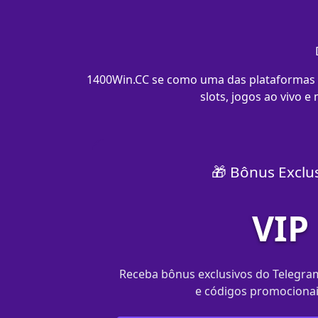
1400Win.CC se como uma das plataformas m
slots, jogos ao vivo 
🎁 Bônus Exclu
VIP
Receba bônus exclusivos do Telegra
e códigos promocionai