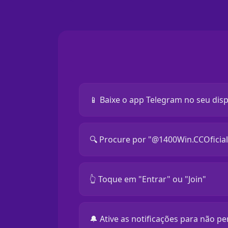
📱 Baixe o app Telegram no seu disp
🔍 Procure por "@1400Win.CCOficial
👆 Toque em "Entrar" ou "Join"
🔔 Ative as notificações para não p