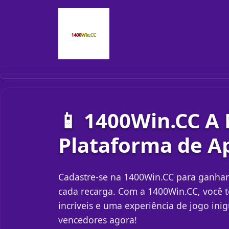
📱 1400Win.CC A
Plataforma de A
Cadastre-se na 1400Win.CC para ganhar
cada recarga. Com a 1400Win.CC, você 
incríveis e uma experiência de jogo inig
vencedores agora!