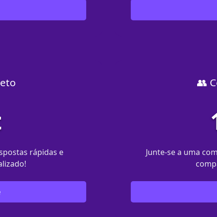
reto
👥 
t
espostas rápidas e
Junte-se a uma com
lizado!
compa
e