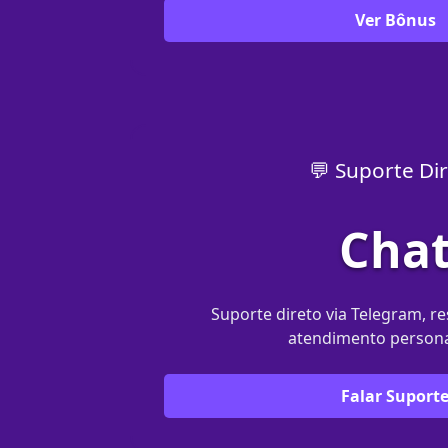
Ver Bônus
💬 Suporte Di
Cha
Suporte direto via Telegram, r
atendimento persona
Falar Suport