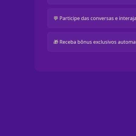
💬 Participe das conversas e interaj
🎁 Receba bônus exclusivos autom