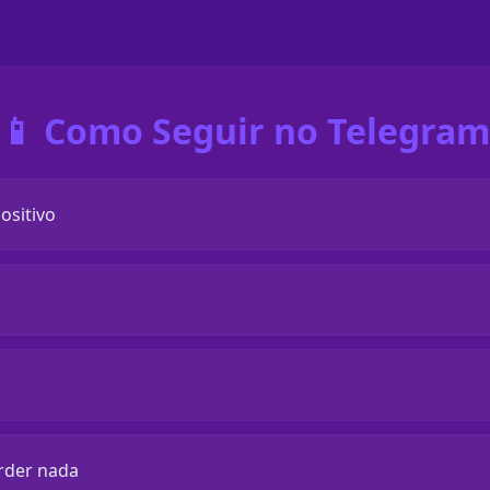
📱 Como Seguir no Telegram
ositivo
erder nada