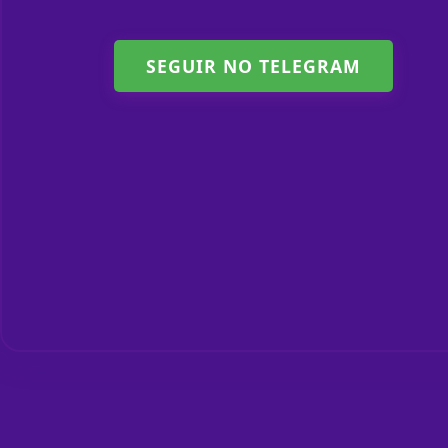
SEGUIR NO TELEGRAM