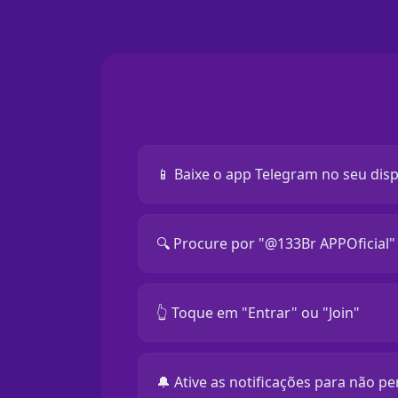
📱 Baixe o app Telegram no seu disp
🔍 Procure por "@133Br APPOficial"
👆 Toque em "Entrar" ou "Join"
🔔 Ative as notificações para não p