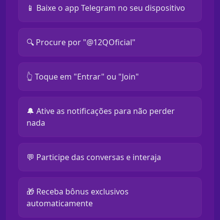
📱 Baixe o app Telegram no seu dispositivo
🔍 Procure por "@12QOficial"
👆 Toque em "Entrar" ou "Join"
🔔 Ative as notificações para não perder
nada
💬 Participe das conversas e interaja
🎁 Receba bônus exclusivos
automaticamente