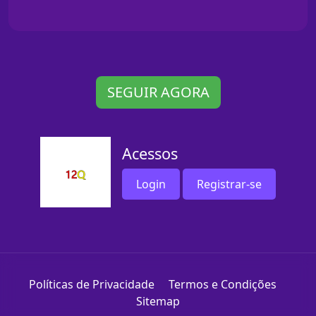
SEGUIR AGORA
Acessos
Login
Registrar-se
Políticas de Privacidade
Termos e Condições
Sitemap