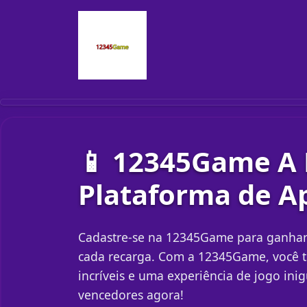
📱 12345Game A
Plataforma de A
Cadastre-se na 12345Game para ganhar
cada recarga. Com a 12345Game, você 
incríveis e uma experiência de jogo inig
vencedores agora!