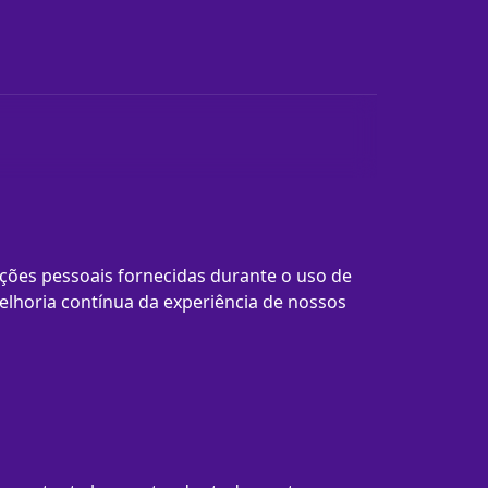
ções pessoais fornecidas durante o uso de
elhoria contínua da experiência de nossos