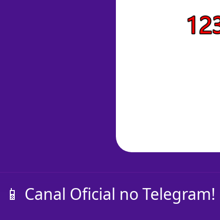
📱 Canal Oficial no Telegram!