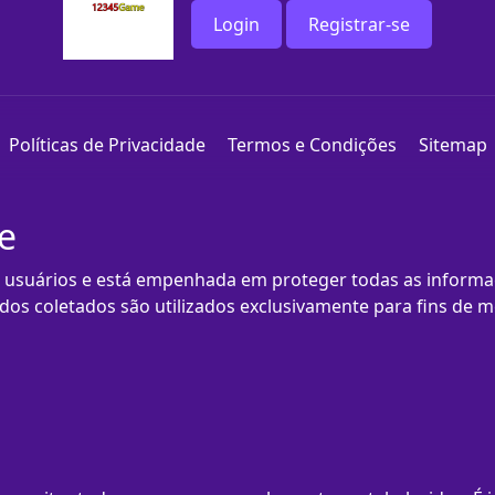
Login
Registrar-se
Políticas de Privacidade
Termos e Condições
Sitemap
de
s usuários e está empenhada em proteger todas as informa
os coletados são utilizados exclusivamente para fins de m