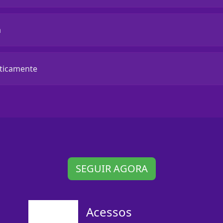
a
aticamente
SEGUIR AGORA
Acessos