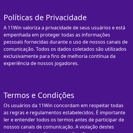
Políticas de Privacidade
A 11Win valoriza a privacidade de seus usuários e está
empenhada em proteger todas as informações
pessoais fornecidas durante o uso de nossos canais de
comunicação. Todos os dados coletados são utilizados
exclusivamente para fins de melhoria contínua da
experiência de nossos jogadores.
Termos e Condições
Os usuários da 11Win concordam em respeitar todas
as regras e regulamentos estabelecidos. É importante
ler e entender todos os termos antes de participar de
nossos canais de comunicação. A violação destes