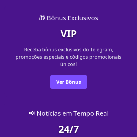
🎁 Bônus Exclusivos
VIP
Receba bônus exclusivos do Telegram,
promoções especiais e códigos promocionais
únicos!
Ver Bônus
📢 Notícias em Tempo Real
24/7