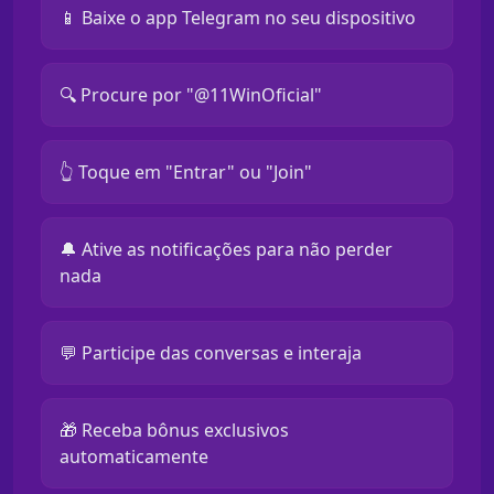
📱 Baixe o app Telegram no seu dispositivo
🔍 Procure por "@11WinOficial"
👆 Toque em "Entrar" ou "Join"
🔔 Ative as notificações para não perder
nada
💬 Participe das conversas e interaja
🎁 Receba bônus exclusivos
automaticamente