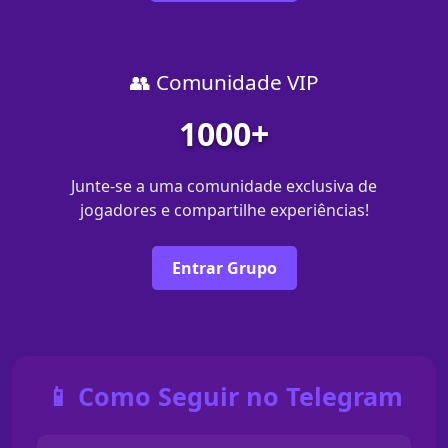
👥 Comunidade VIP
1000+
Junte-se a uma comunidade exclusiva de
jogadores e compartilhe experiências!
Entrar Grupo
📱 Como Seguir no Telegram