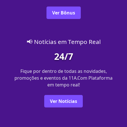
Ver Bônus
📢 Notícias em Tempo Real
24/7
Fique por dentro de todas as novidades,
promoções e eventos da 11A.Com Plataforma
em tempo real!
Ver Notícias