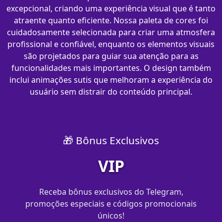
excepcional, criando uma experiência visual que é tanto
atraente quanto eficiente. Nossa paleta de cores foi
cuidadosamente selecionada para criar uma atmosfera
profissional e confiável, enquanto os elementos visuais
são projetados para guiar sua atenção para as
funcionalidades mais importantes. O design também
inclui animações sutis que melhoram a experiência do
usuário sem distrair do conteúdo principal.
🎁 Bônus Exclusivos
VIP
Receba bônus exclusivos do Telegram,
promoções especiais e códigos promocionais
únicos!