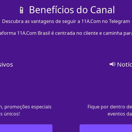
📱 Benefícios do Canal
Descubra as vantagens de seguir a 11A.Com no Telegram
aforma 11A.Com Brasil é centrada no cliente e caminha par
sivos
📢 Notí
m, promoções especiais
Fique por dentro d
s únicos!
eventos da