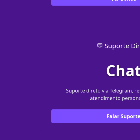
💬 Suporte Di
Cha
Suporte direto via Telegram, r
atendimento persona
Falar Suport