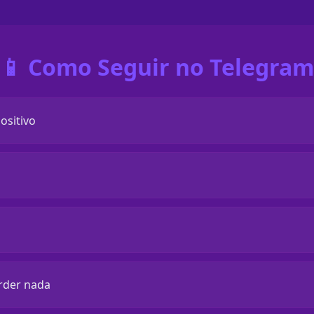
📱 Como Seguir no Telegram
ositivo
erder nada