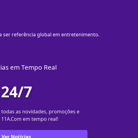
a ser referência global em entretenimento.
cias em Tempo Real
24/7
e todas as novidades, promoções e
 11A.Com em tempo real!
Ver Notícias