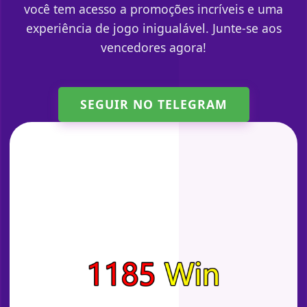
você tem acesso a promoções incríveis e uma
experiência de jogo inigualável. Junte-se aos
vencedores agora!
SEGUIR NO TELEGRAM