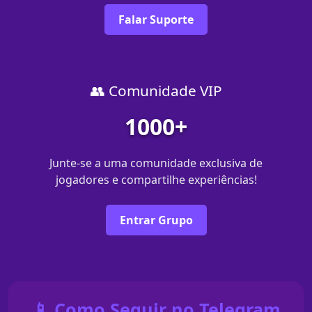
Falar Suporte
👥 Comunidade VIP
1000+
Junte-se a uma comunidade exclusiva de
jogadores e compartilhe experiências!
Entrar Grupo
📱 Como Seguir no Telegram