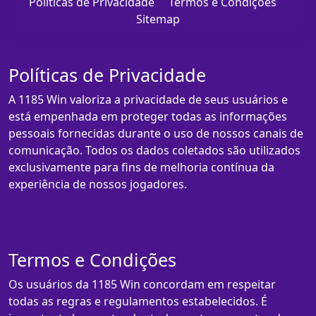
Políticas de Privacidade
Termos e Condições
Sitemap
Políticas de Privacidade
A 1185 Win valoriza a privacidade de seus usuários e
está empenhada em proteger todas as informações
pessoais fornecidas durante o uso de nossos canais de
comunicação. Todos os dados coletados são utilizados
exclusivamente para fins de melhoria contínua da
experiência de nossos jogadores.
Termos e Condições
Os usuários da 1185 Win concordam em respeitar
todas as regras e regulamentos estabelecidos. É