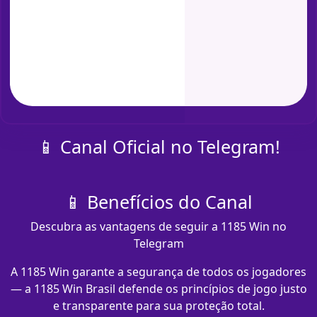
📱 Canal Oficial no Telegram!
📱 Benefícios do Canal
Descubra as vantagens de seguir a 1185 Win no
Telegram
A 1185 Win garante a segurança de todos os jogadores
— a 1185 Win Brasil defende os princípios de jogo justo
e transparente para sua proteção total.