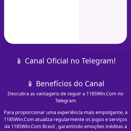
📱 Canal Oficial no Telegram!
📱 Benefícios do Canal
Descubra as vantagens de seguir a 1185Win.Com no
Telegram
Para proporcionar uma experiência mais empolgante, a
1185Win.Com atualiza regularmente os jogos e serviços
da 1185Win.Com Brasil , garantindo emoções inéditas a