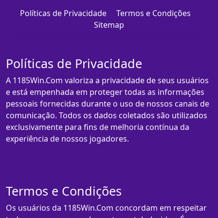
Políticas de Privacidade
Termos e Condições
Sitemap
Políticas de Privacidade
A 1185Win.Com valoriza a privacidade de seus usuários
e está empenhada em proteger todas as informações
pessoais fornecidas durante o uso de nossos canais de
comunicação. Todos os dados coletados são utilizados
exclusivamente para fins de melhoria contínua da
experiência de nossos jogadores.
Termos e Condições
Os usuários da 1185Win.Com concordam em respeitar