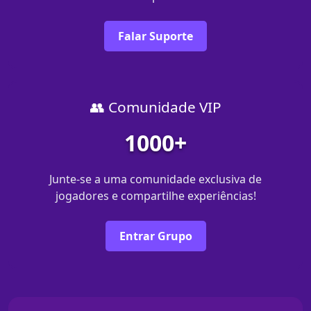
Falar Suporte
👥 Comunidade VIP
1000+
Junte-se a uma comunidade exclusiva de
jogadores e compartilhe experiências!
Entrar Grupo