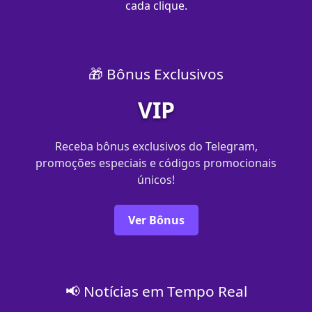
cada clique.
🎁 Bônus Exclusivos
VIP
Receba bônus exclusivos do Telegram,
promoções especiais e códigos promocionais
únicos!
Ver Bônus
📢 Notícias em Tempo Real