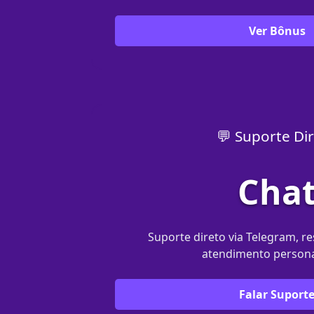
Ver Bônus
💬 Suporte Di
Cha
Suporte direto via Telegram, r
atendimento persona
Falar Suport