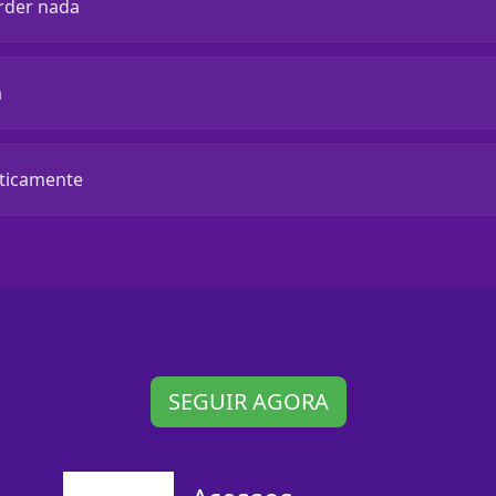
erder nada
a
aticamente
SEGUIR AGORA