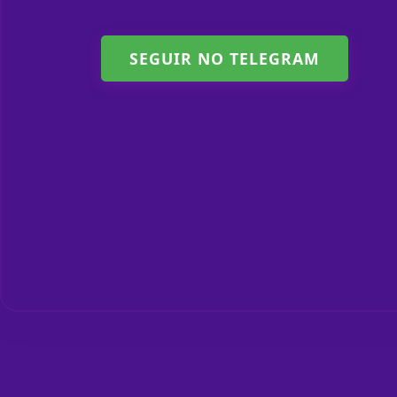
SEGUIR NO TELEGRAM