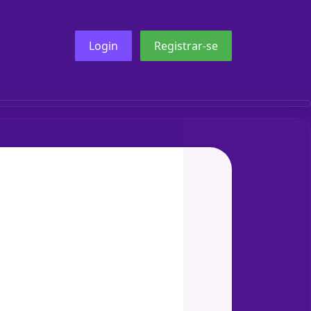
Login
Registrar-se