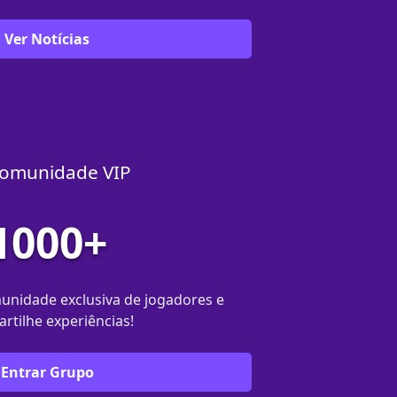
Ver Notícias
Comunidade VIP
1000+
unidade exclusiva de jogadores e
rtilhe experiências!
Entrar Grupo