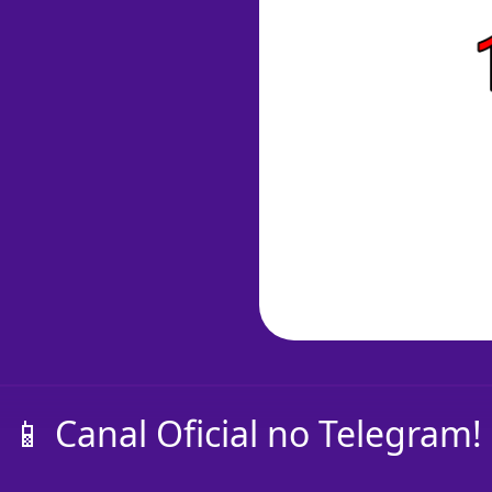
📱 Canal Oficial no Telegram!