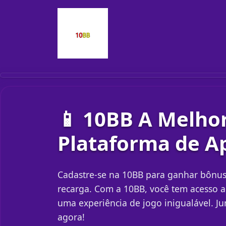
📱 10BB A Melho
Plataforma de A
Cadastre-se na 10BB para ganhar bônus
recarga. Com a 10BB, você tem acesso a
uma experiência de jogo inigualável. J
agora!