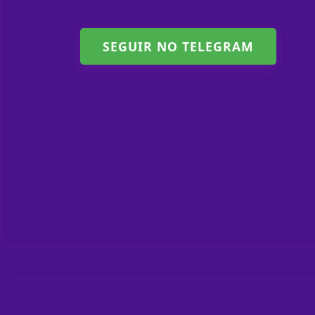
SEGUIR NO TELEGRAM