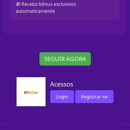
🎁 Receba bônus exclusivos
automaticamente
SEGUIR AGORA
Acessos
Login
Registrar-se