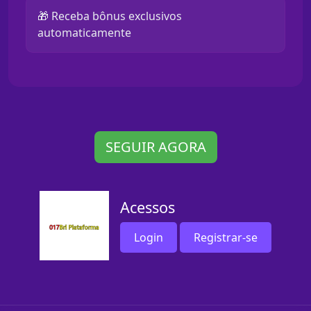
🎁 Receba bônus exclusivos
automaticamente
SEGUIR AGORA
Acessos
Login
Registrar-se