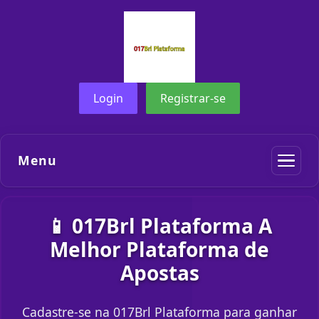
Login
Registrar-se
Menu
📱 017Brl Plataforma A
Melhor Plataforma de
Apostas
Cadastre-se na 017Brl Plataforma para ganhar