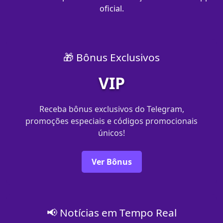
oficial.
🎁 Bônus Exclusivos
VIP
Receba bônus exclusivos do Telegram,
promoções especiais e códigos promocionais
únicos!
Ver Bônus
📢 Notícias em Tempo Real