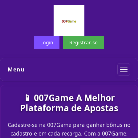
Login
Registrar-se
Menu
📱 007Game A Melhor
Plataforma de Apostas
Cadastre-se na 007Game para ganhar bônus no
cadastro e em cada recarga. Com a 007Game,