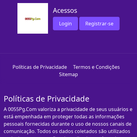
Acessos
Login
Registrar-se
Políticas de Privacidade
Termos e Condições
Sitemap
Políticas de Privacidade
A 0055Pg.Com valoriza a privacidade de seus usuários e
está empenhada em proteger todas as informações
pessoais fornecidas durante o uso de nossos canais de
comunicação. Todos os dados coletados são utilizados