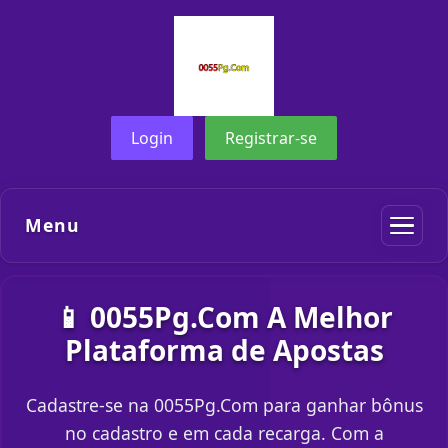
Login
Registrar-se
Menu
📱 0055Pg.Com A Melhor
Plataforma de Apostas
Cadastre-se na 0055Pg.Com para ganhar bônus
no cadastro e em cada recarga. Com a