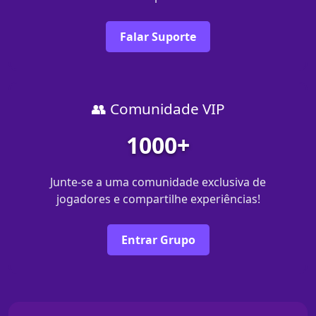
Falar Suporte
👥 Comunidade VIP
1000+
Junte-se a uma comunidade exclusiva de
jogadores e compartilhe experiências!
Entrar Grupo