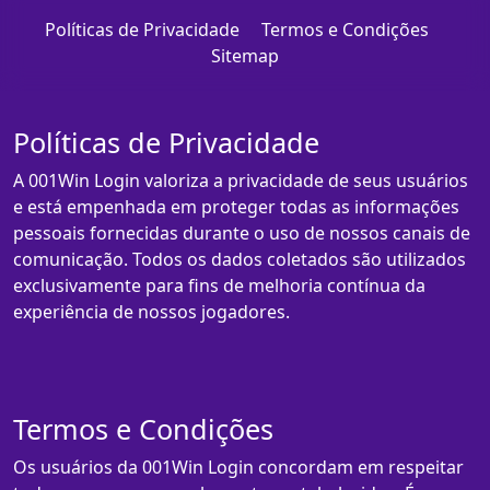
Políticas de Privacidade
Termos e Condições
Sitemap
Políticas de Privacidade
A 001Win Login valoriza a privacidade de seus usuários
e está empenhada em proteger todas as informações
pessoais fornecidas durante o uso de nossos canais de
comunicação. Todos os dados coletados são utilizados
exclusivamente para fins de melhoria contínua da
experiência de nossos jogadores.
Termos e Condições
Os usuários da 001Win Login concordam em respeitar